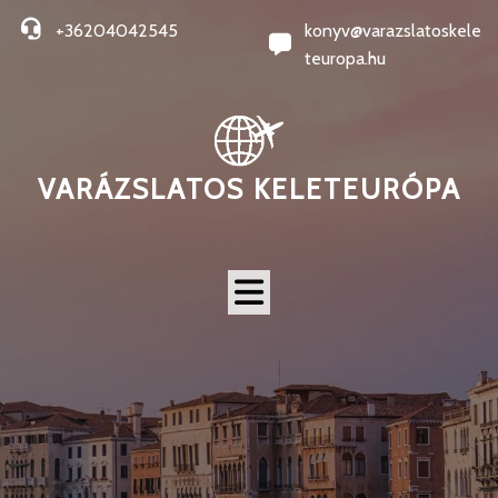
+36204042545
konyv@varazslatoskele
teuropa.hu
VARÁZSLATOS KELETEURÓPA