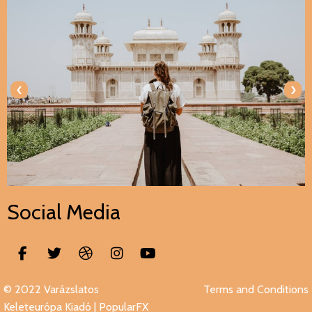
‹
›
Social Media
© 2022 Varázslatos
Terms and Conditions
Keleteurópa Kiadó |
PopularFX