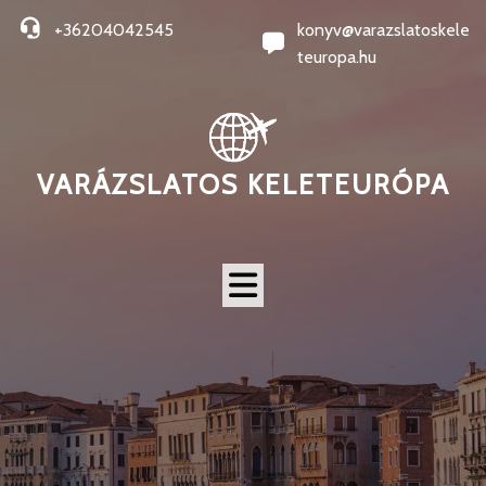
+36204042545
konyv@varazslatoskele
teuropa.hu
VARÁZSLATOS KELETEURÓPA