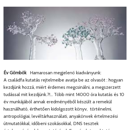
Év Gömbök
Hamarosan megjelenö kiadványunk:
A családfa kutatás rejtelmeibe avatja be az olvasót : hogyan
kezdjünk hozzá, miért érdemes megcsinálni, a megszerzett
tudással mit kezdjünk.?!... Több mint 14000 óra kutatás és 10
év munkájából annak eredményéből készült a remekül
használható, érthetően kidolgozott könyv, történelmi,
antropológiai, levéltárhasználati, anyakönvek értelmezési
útmutatókkal, időbeni szokásokkal, DNS tesztek