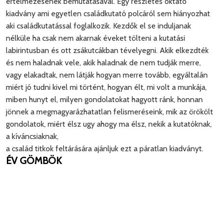
értelmezésének bemutatásával. Egy részletes oktató
kiadvány ami egyetlen családkutató polcáról sem hiányozhat
aki családkutatással foglalkozik. Kezdők el se induljanak
nélküle ha csak nem akarnak éveket tölteni a kutatási
labirintusban és ott zsákutcákban tévelyegni. Akik elkezdték
és nem haladnak vele, akik haladnak de nem tudják merre,
vagy elakadtak, nem látják hogyan merre tovább, egyáltalán
miért jó tudni kivel mi történt, hogyan élt, mi volt a munkája,
miben hunyt el, milyen gondolatokat hagyott ránk, honnan
jönnek a megmagyarázhatatlan felismeréseink, mik az örökölt
gondolatok, miért élsz ugy ahogy ma élsz, nekik a kutatóknak,
a kíváncsiaknak,
a család titkok feltárására ajánljuk ezt a páratlan kiadványt.
ÉV GÖMBÖK