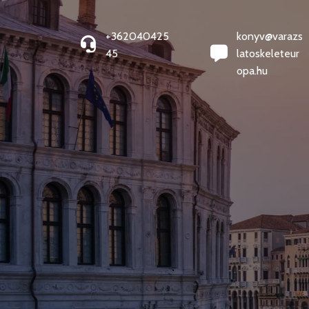
+362040425
konyv@varazs
45
latoskeleteur
opa.hu